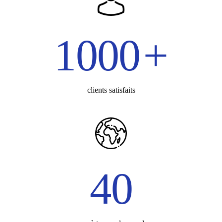
1
0
0
0
+
clients satisfaits
4
0